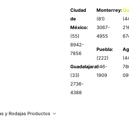
Ciudad
Monterrey:
Qu
de
(81)
(4
México:
3067-
21
(55)
4955
67
8942-
Puebla:
Ag
7856
(222)
(4
Guadalajara:
946-
78
(33)
1909
09
2736-
4388
s y Rodajas Productos