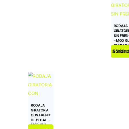
RODAJA
GIRATOR
SIN FREN
– MOD G
312 BPS
Añadir a la Coti
RODAJA
GIRATORIA
CON FRENO
DE PEDAL –
MOD GLA