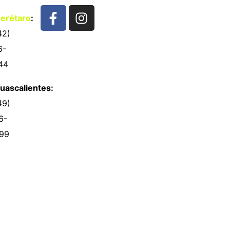
erétaro
:
42)
6-
44
uascalientes:
49)
6-
99
Contacto