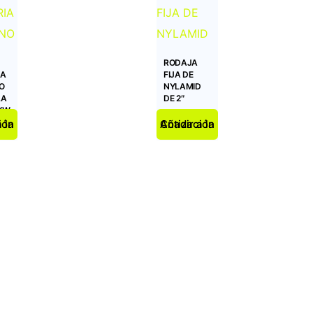
RODAJA
IA
FIJA DE
O
NYLAMID
LA
DE 2″
 YW
zación
Añadir a la Cotización