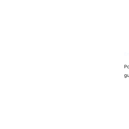
En
Po
gu