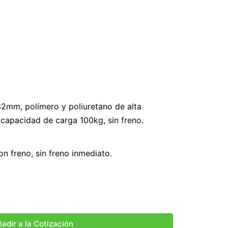
TANO ESPIGA SIN FRENO –
 IMPMOD
2mm, polímero y poliuretano de alta
 capacidad de carga 100kg, sin freno.
on freno, sin freno inmediato.
adir a la Cotización