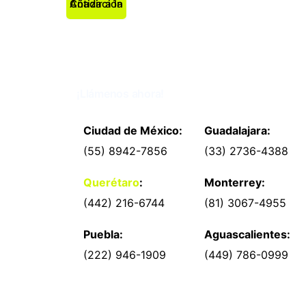
312 POLY
Añadir a la Cotización
RED FP
¡Llámenos ahora!
Ciudad de México:
Guadalajara:
(55) 8942-7856
(33) 2736-4388
Querétaro
:
Monterrey:
(442) 216-6744
(81) 3067-4955
Puebla:
Aguascalientes:
(222) 946-1909
(449) 786-0999
Productos y Catálogo RODAJAS