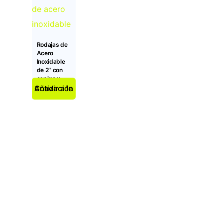
Rodajas de
Acero
Inoxidable
de 2″ con
espiga y
freno
Añadir a la Cotización