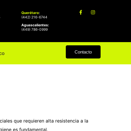
Querétaro
:
5
(442) 216-6744
Aguascalientes:
9
(449) 786-0999
Contacto
ico
iales que requieren alta resistencia a la
giene es fundamental.