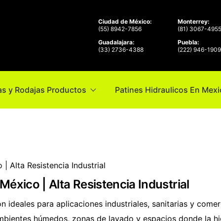
Ciudad de México:
Monterrey:
(55) 8942-7856
(81) 3067-495
Guadalajara:
Puebla:
(33) 2736-4388
(222) 946-190
s y Rodajas Productos
Patines Hidraulicos En Mex
| Alta Resistencia Industrial
éxico | Alta Resistencia Industrial
n ideales para aplicaciones industriales, sanitarias y comerc
ambientes húmedos, zonas de lavado y espacios donde la hi