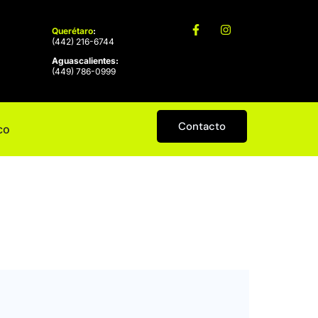
Querétaro
:
(442) 216-6744
Aguascalientes:
(449) 786-0999
Contacto
co