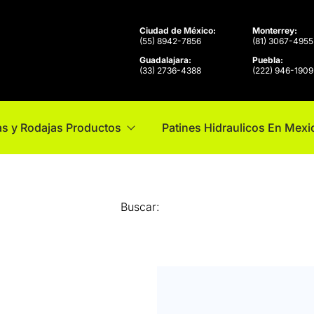
Ciudad de México:
Monterrey:
(55) 8942-7856
(81) 3067-4955
Guadalajara:
Puebla:
(33) 2736-4388
(222) 946-1909
s y Rodajas Productos
Patines Hidraulicos En Mexi
Buscar: