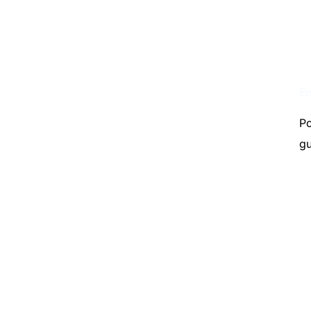
En
Po
gu