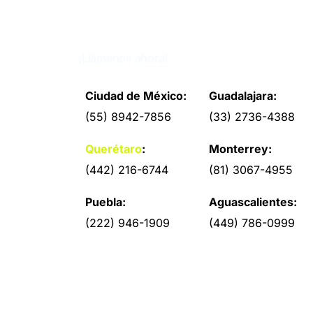
¡Llámenos ahora!
Ciudad de México:
Guadalajara:
(55) 8942-7856
(33) 2736-4388
Querétaro
:
Monterrey:
(442) 216-6744
(81) 3067-4955
Puebla:
Aguascalientes:
(222) 946-1909
(449) 786-0999
Productos y Catálogo RODAJAS
Productos y Catálogo RUEDAS