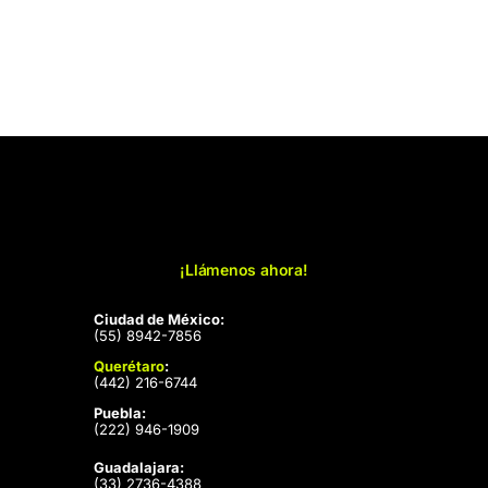
¡Llámenos ahora!
Ciudad de México:
(55) 8942-7856
Querétaro
:
(442) 216-6744
Puebla:
(222) 946-1909
Guadalajara:
(33) 2736-4388